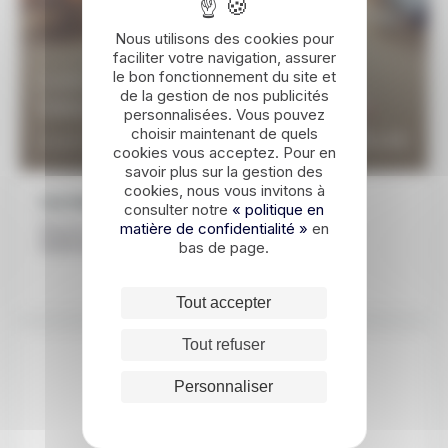
Nous utilisons des cookies pour
faciliter votre navigation, assurer
le bon fonctionnement du site et
9 JOURS / 8 NUITS
de la gestion de nos publicités
Délices typiques du Cambodge
personnalisées. Vous pouvez
choisir maintenant de quels
1414€
DÉCOUVRIR
À partir de
cookies vous acceptez. Pour en
savoir plus sur la gestion des
cookies, nous vous invitons à
Les étapes de ce voyage
consulter notre
« politique en
matière de confidentialité »
en
Phnom Penh - Siem Reap & les Temples d’Angkor -
Battambang
bas de page.
Tout accepter
Tout refuser
Personnaliser